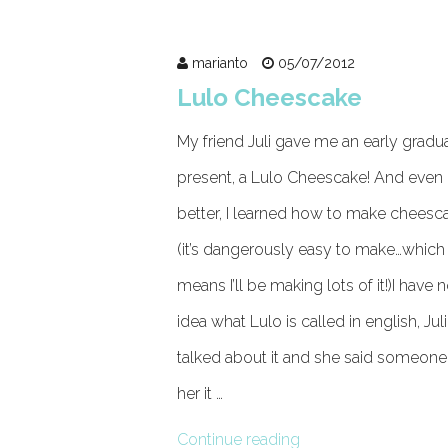
marianto
05/07/2012
Lulo Cheescake
My friend Juli gave me an early gradu
present, a Lulo Cheescake! And even
better, I learned how to make cheesc
(it’s dangerously easy to make…which
means I’ll be making lots of it!)I have 
idea what Lulo is called in english, Juli
talked about it and she said someone
her it …
Continue reading