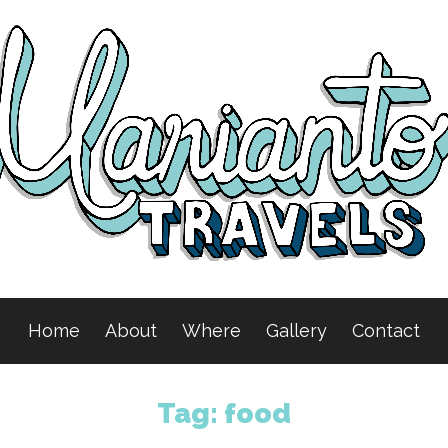
Home
About
Where
Gallery
Contact
Tag:
food