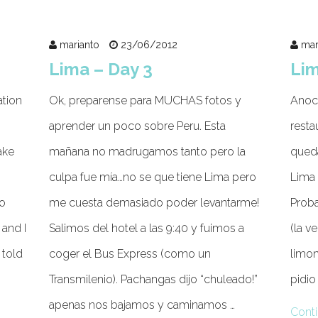
marianto
23/06/2012
mar
Lima – Day 3
Lim
ation
Ok, preparense para MUCHAS fotos y
Anoc
aprender un poco sobre Peru. Esta
rest
ake
mañana no madrugamos tanto pero la
queda
culpa fue mía…no se que tiene Lima pero
Lima 
no
me cuesta demasiado poder levantarme!
Proba
 and I
Salimos del hotel a las 9:40 y fuimos a
(la v
 told
coger el Bus Express (como un
limon
Transmilenio). Pachangas dijo “chuleado!”
pidio
apenas nos bajamos y caminamos …
Conti