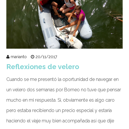
marianto
20/11/2017
Reflexiones de velero
Cuando se me presentó la oportunidad de navegar en
un velero dos semanas por Borneo no tuve que pensar
mucho en mi respuesta. Si, obviamente es algo caro
pero estaba recibiendo un precio especial y estaría
haciendo el viaje muy bien acompañada así que dije